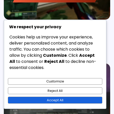
BUNGIE.NET ÉCHANGER DES CODES
We respect your privacy
Codes exclusifs de Destiny 2 : Partenariats, Offres
Cookies help us improve your experience,
limitées dans le temps, Promotions spéciales
deliver personalized content, and analyze
traffic. You can choose which cookies to
Émilie Dupont
09/03/2026
16 Min Read
0
allow by clicking
Customize
. Click
Accept
All
to consent or
Reject All
to decline non-
essential cookies.
Customize
Reject All
Accept All