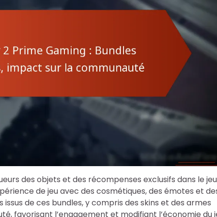
ueurs des objets et des récompenses exclusifs dans le jeu
xpérience de jeu avec des cosmétiques, des émotes et de
 issus de ces bundles, y compris des skins et des armes
uté, favorisant l’engagement et modifiant l’économie du j