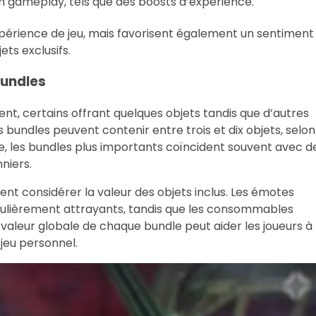
 gameplay, tels que des boosts d’expérience.
xpérience de jeu, mais favorisent également un sentiment
ts exclusifs.
bundles
nt, certains offrant quelques objets tandis que d’autres
s bundles peuvent contenir entre trois et dix objets, selon
, les bundles plus importants coïncident souvent avec d
niers.
ent considérer la valeur des objets inclus. Les émotes
iculièrement attrayants, tandis que les consommables
 valeur globale de chaque bundle peut aider les joueurs à
 jeu personnel.