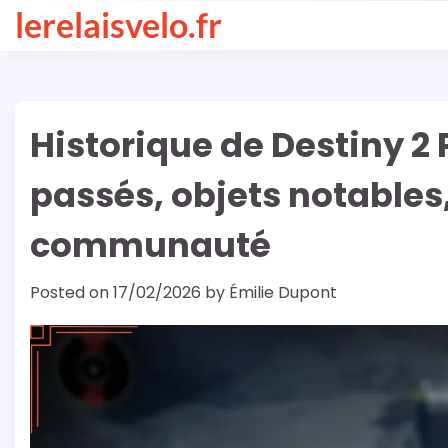
Skip
lerelaisvelo.fr
to
content
Historique de Destiny 2
passés, objets notables,
communauté
Posted on
17/02/2026
by
Émilie Dupont